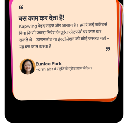
“
“
“
“
“
“
“
“
“
“
“
बस काम कर देता है!
Kapwing बेहद सहज और आसान है। हमारे कई मार्केटर्स
बिना किसी ज्यादा निर्देश के तुरंत प्लेटफॉर्म पर काम कर
सकते थे। डाउनलोड या इंस्टॉलेशन की कोई जरूरत नहीं -
यह बस काम करता है।
”
Martin James
Gracie Peng
Panos Papagapiou
Natasha Ball
Eunice Park
वीडियो एडिटर
कंटेंट निदेशक
एपाथलॉन में प्रबंध भागीदार
Formlabs में स्टूडियो प्रोडक्शन मैनेजर
परामर्शदाता
Dina Segovia
Grant Taleck
Heidi Rae
वर्चुअल फ्रीलांस कार्यकर्ता
Kapwing में सह-संस्थापक
Kerry-lee Farla
शिक्षा
Mitch Rawlings
Vannesia Darby
AuthentIQMarketing.com के
यूट्यूबर
फ्रीलांसर सूचना सेवाएं
Kapwing में नैशविले का सीईओ