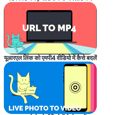
यूआरएल लिंक को एमपी4 वीडियो में कैसे बदलें