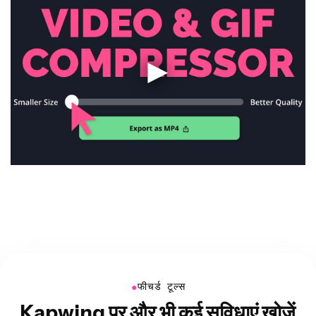
●
फीचर्ड टूल्स
Kapwing पर और भी कई सुविधाएं खोजें