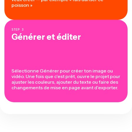
poisson »
STEP
3
Générer et éditer
Sélectionne Générer pour créer ton image ou
vidéo. Une fois que c'est prêt, ouvre le projet pour
ajuster les couleurs, ajouter du texte ou faire des
changements de mise en page avant d'exporter.