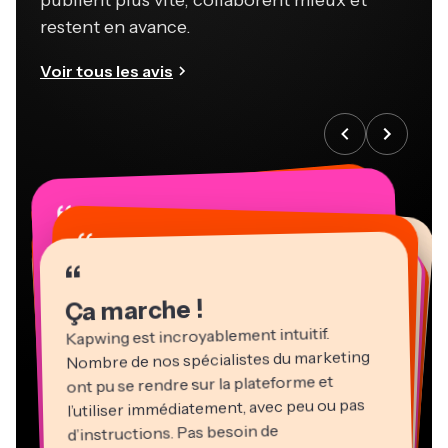
publient plus vite, collaborent mieux et
restent en avance.
Voir tous les avis
“
“
“
“
“
“
“
“
“
“
“
Ça marche !
Kapwing est incroyablement intuitif.
Nombre de nos spécialistes du marketing
ont pu se rendre sur la plateforme et
l’utiliser immédiatement, avec peu ou pas
d’instructions. Pas besoin de