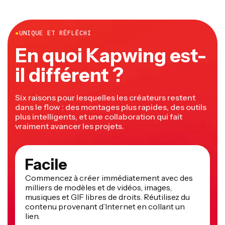
●
UNIQUE ET RÉFLÉCHI
En quoi Kapwing est-
il différent ?
Six raisons pour lesquelles les créateurs restent
dans le flow : des montages plus rapides, des outils
plus intelligents, et une collaboration qui fait
vraiment avancer les projets.
Facile
Commencez à créer immédiatement avec des
milliers de modèles et de vidéos, images,
musiques et GIF libres de droits. Réutilisez du
contenu provenant d’Internet en collant un
lien.