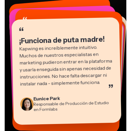
“
“
“
“
“
“
“
“
“
“
“
¡Funciona de puta madre!
Kapwing es increíblemente intuitivo.
Muchos de nuestros especialistas en
marketing pudieron entrar en la plataforma
y usarla enseguida sin apenas necesidad de
instrucciones. No hace falta descargar ni
instalar nada - simplemente funciona.
”
Martin James
Editor de vídeo
Natasha Ball
Eunice Park
Panos Papagapiou
Consultor
Responsable de Producción de Estudio
Socio Director en EPATHLON
Gracie Peng
Kerry-lee Farla
Heidi Rae
Dina Segovia
Grant Taleck
en Formlabs
Director de Contenidos
Mitch Rawlings
Trabajador freelance virtual
Youtuber
Educación
Vannesia Darby
Cofundador en
Freelance de Servicios de Información
CEO en MOXIE Nashville
AuthentIQMarketing.com