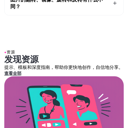
到"旋转"区域。在这里，点击第三个图标就能一键反转图
同？
像。
翻转、镜像、旋转和反转图像这些词描述了改变图像方向
或外观的不同方式：
翻转
：沿着轴线水平（从左到右）或垂直（从上到
下）反转图像，创造一个简单的反转效果
镜像
：类似于水平翻转，它会创建图像的反射，就
●
资源
像在镜子中看到一样。它强调对称性，而且常常
发现资源
与"翻转"一词可互换
旋转
：按特定角度（如90°、180°或270°）顺时针
提示、模板和深度指南，帮助你更快地创作，自信地分享。
或逆时针转动图像。它改变图像的位置，但不会翻
查看全部
转或镜像
反转
：根据上下文，常常与"翻转"或"旋转"重叠，
但通常指将图像旋转180°