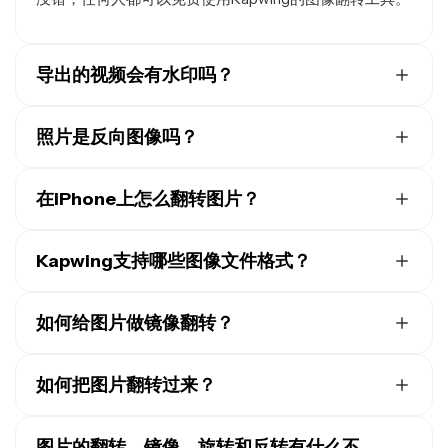
导出的视频会有水印吗？
如果你用的是免费版Kapwing，那么所有导出的内容 —
包括用图像翻转工具编辑的图片 — 都会有水印。一旦你
照片是反向图像吗？
升级到专业版，水印就会从你的作品中彻底消失
用前置摄像头拍的自拍照通常会生成镜像图片，左右两边
互换，就像你在镜子里看到的自己。不过，传统相机会按
在iPhone上怎么翻转图片？
照场景的真实样子拍摄，不会反转。如果需要，可以用
Kapwing可以在电脑和手机上使用。要在iPhone上翻转图
Kapwing快速翻转或镜像照片，调整方向。
片，先把图片或照片上传到
Kapwing的网页版
。接着，选
Kapwing支持哪些图像文件格式？
择图片并点击"编辑图片"。在iPhone屏幕底部滑动，直到
Kapwing支持大多数主要的文件类型，包括但不限于
看到"旋转"选项。在这里，你可以免费翻转、镜像、旋转
JPEG、PNG、GIF、WebP等。
如何给图片做镜像翻转？
或反转你的图片。
要翻转图片，先选择你的图片，然后点击右侧面板"旋
转"栏目下的第二个图标（在电脑端）。点击这个按钮会
如何把图片翻转过来？
创建图片的完全镜像，你可以把它放在原图旁边或下面。
反转图像就是围绕其轴旋转图像，通常是90或180度。选
择你的图片或照片，然后在右侧工具栏（桌面版）找
图片的翻转、镜像、旋转和反转有什么不