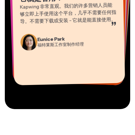
Kapwing 非常直观。我们的许多营销人员能
够立即上手使用这个平台，几乎不需要任何指
导。不需要下载或安装 - 它就是能直接使用。
”
Martin James
Gracie Peng
Panos Papagapiou
Natasha Ball
Eunice Park
视频编辑器
内容总监
埃帕斯隆合伙人
Heidi Rae
福特莱斯工作室制作经理
顾问
Dina Segovia
Kerry-lee Farla
教育
Vannesia Darby
虚拟自由职业者
视频创作者
Grant Taleck
Kapwing 公司的首席执行官（Nashville 分
Mitch Rawlings
Kapwing 联合创始人，
部）
信息服务自由职业者
AuthentIQMarketing.com