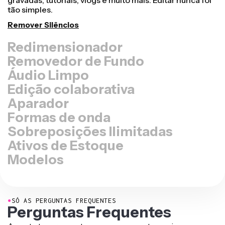
para o tamanho certo em qualquer outra plataforma,
seja para TikTok, Youtube, Instagram, Twitter, Linkedin
ou qualquer outro lugar.
Redimensionar Vídeo
Removedor de Fundo
Áudio Limpo
Edição colaborativa
Aparador
Formas de onda
Sobreposições Ilimitadas
Ativos de Estoque
Modelos
●
SÓ AS PERGUNTAS FREQUENTES
Perguntas Frequentes