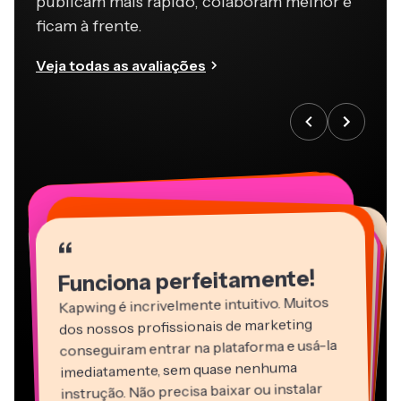
publicam mais rápido, colaboram melhor e
ficam à frente.
Veja todas as avaliações
“
“
“
“
“
“
“
“
“
“
“
Funciona perfeitamente!
Kapwing é incrivelmente intuitivo. Muitos
dos nossos profissionais de marketing
conseguiram entrar na plataforma e usá-la
imediatamente, sem quase nenhuma
instrução. Não precisa baixar ou instalar