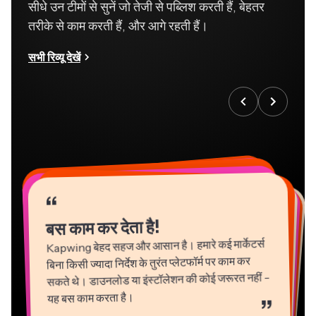
सीधे उन टीमों से सुनें जो तेजी से पब्लिश करती हैं, बेहतर
तरीके से काम करती हैं, और आगे रहती हैं।
सभी रिव्यू देखें
“
“
“
“
“
“
“
“
“
“
“
बस काम कर देता है!
Kapwing बेहद सहज और आसान है। हमारे कई मार्केटर्स
बिना किसी ज्यादा निर्देश के तुरंत प्लेटफॉर्म पर काम कर
सकते थे। डाउनलोड या इंस्टॉलेशन की कोई जरूरत नहीं -
यह बस काम करता है।
”