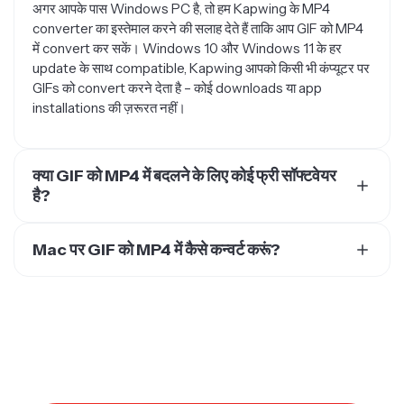
अगर आपके पास Windows PC है, तो हम Kapwing के MP4
converter का इस्तेमाल करने की सलाह देते हैं ताकि आप GIF को MP4
में convert कर सकें। Windows 10 और Windows 11 के हर
update के साथ compatible, Kapwing आपको किसी भी कंप्यूटर पर
GIFs को convert करने देता है – कोई downloads या app
installations की ज़रूरत नहीं।
क्या GIF को MP4 में बदलने के लिए कोई फ्री सॉफ्टवेयर
है?
हाँ! Kapwing एक फ्री वीडियो एडिटर है, जो ऑनलाइन किसी के लिए भी
सुलभ है। सॉफ्टवेयर डाउनलोड करने या ऐप इंस्टॉल करने की कोई जरूरत
Mac पर GIF को MP4 में कैसे कन्वर्ट करूं?
नहीं है, बस अपने वेब ब्राउजर में सीधे Kapwing का GIF to MP4
बिल्कुल आसान! बस अपने Mac से Kapwing में एक GIF को drag और
कन्वर्टर एक्सेस करें। हालांकि Kapwing के पास एक फ्री MP4 कन्वर्टर
drop करें। फिर, अपने GIF में duration add करें और export
है, लेकिन अगर आप फ्री अकाउंट पर हैं तो एक वॉटरमार्क होगा।
settings को adjust करके output format को "MP4" में बदलें।
Kapwing Pro का हिस्सा बनें और बिना वॉटरमार्क के GIF को MP4 में
कुछ सेकंड में, आपके पास GIF से बना एक MP4 ready होगा जिसे आप
कन्वर्ट करें।
download और share कर सकते हैं।