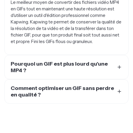
en GIFs tout en maintenant une haute résolution est
d'utiliser un outil d'édition professionnel comme
Kapwing. Kapwing te permet de conserver la qualité de
la résolution de ta vidéo et de la transférer dans ton
fichier GIF, pour que ton produit final soit tout aussi net
et propre. Fini les GIFs flous ou granuleux.
Pourquoi un GIF est plus lourd qu'une
MP4 ?
Il y a quelques raisons pour lesquelles un GIF peut être
plus lourd, ou avoir une taille de fichier plus grande qu'un
Comment optimiser un GIF sans perdre
MP4. L'une des raisons est l'algorithme de compression
en qualité ?
utilisé pour créer les fichiers : un GIF ne sera
À cause de la façon dont les GIFs sont créés, c'est
généralement pas compressé, ce qui signifie que la
difficile d'optimiser un GIF sans perdre en qualité—à
taille ne sera pas réduite. Les GIF supportent aussi des
moins que tu aies des outils vidéo spécialisés comme
fonctionnalités que les MP4 ne supportent pas, comme
Kapwing. Lors de la compression, ces outils te
la transparence et l'animation. Celles-ci peuvent rendre
permettent de faire des trucs comme réduire les
le fichier plus lourd. Tu peux rendre un GIF plus léger en
dimensions, changer le rapport d'aspect, limiter les