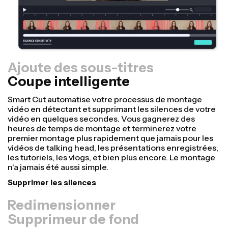
Ajoute des sous-titres
Coupe intelligente
Redimensionner
Transformez vos vidéos plus rapidement et rendez-les
plus professionnelles avec notre fonctionnalité Resize
Canvas ! En quelques clics seulement, vous pouvez
prendre une seule vidéo et l'adapter à la bonne taille
pour toutes les autres plateformes, que ce soit pour
TikTok, YouTube, Instagram, Twitter, Linkedin, ou
ailleurs.
Redimensionner la vidéo
Supprimeur de fond
Audio propre