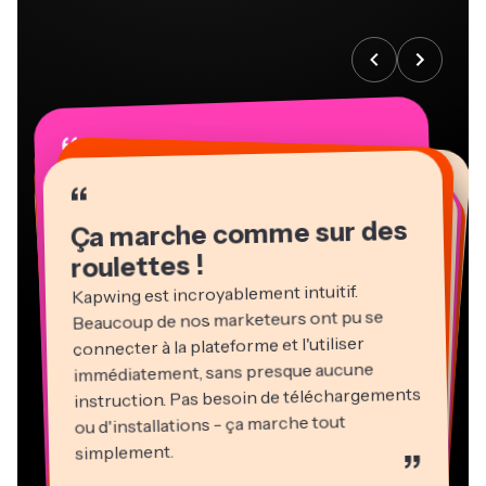
“
“
“
“
“
“
“
“
“
“
“
Ça marche comme sur des
roulettes !
Kapwing est incroyablement intuitif.
Beaucoup de nos marketeurs ont pu se
connecter à la plateforme et l'utiliser
immédiatement, sans presque aucune
instruction. Pas besoin de téléchargements
ou d'installations - ça marche tout
Martin James
Éditeur vidéo
simplement.
”
Panos Papagapiou
Natasha Ball
Heidi Rae
Dina Segovia
Associé gérant chez EPATHLON
Gracie Peng
Kerry-lee Farla