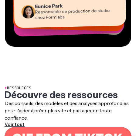
Eunice Park
Travailleur freelance virtuel
Consultant
Éducation
Directeur de contenu
Mitch Rawlings
Youtubeur
Vannesia Darby
Responsable de production de studio
Grant Taleck
PDG chez MOXIE Nashville
chez Formlabs
Co-Fondateur chez
Prestataire de services indépendant en information
AuthentIQMarketing.com
●
RESSOURCES
Découvre des ressources
Des conseils, des modèles et des analyses approfondies
pour t'aider à créer plus vite et partager en toute
confiance.
Voir tout