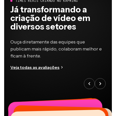
TIMES REAIS CRIANDO NO KAPWING
Já transformando a
criação de vídeo em
diversos setores
Ouça diretamente das equipes que
publicam mais rápido, colaboram melhor e
ficam à frente.
Veja todas as avaliações
“
“
“
“