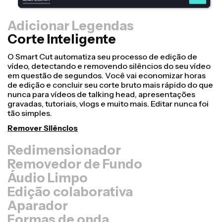
Adicionar Legendas
Corte Inteligente
Redimensionador
Transforme vídeos mais rapidamente e deixe-os mais
profissionais com nosso recurso de
Redimensionamento de Tela! Em apenas alguns
cliques, você pode pegar um único vídeo e ajustá-lo
para o tamanho certo em qualquer outra plataforma,
seja para TikTok, Youtube, Instagram, Twitter, Linkedin
ou qualquer outro lugar.
Redimensionar Vídeo
Removedor de Fundo
Áudio Limpo
Edição colaborativa
Aparador
Formas de onda