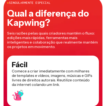
●
SINGULARMENTE ESPECIAL
Qual a diferença do
Kapwing?
Seis razões pelas quais criadores mantêm o fluxo:
edições mais rápidas, ferramentas mais
inteligentes e colaboração que realmente mantém
os projetos em movimento.
Fácil
Comece a criar imediatamente com milhares
de templates e vídeos, imagens, músicas e GIFs
livres de direitos autorais. Reutilize conteúdo
da internet colando um link.