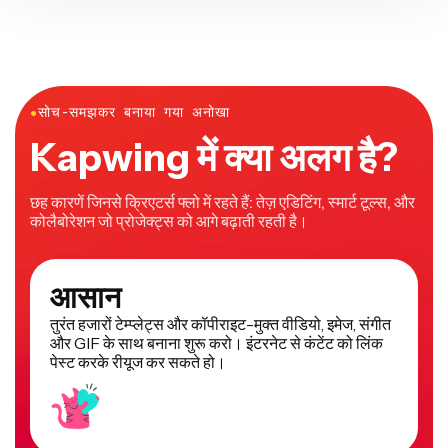
●
सोच-समझकर बनाया गया अनोखा
Kapwing में क्या अलग है?
छह कारणें जिनसे क्रिएटर्स फ्लो में रहते हैं: तेज़ एडिटिंग, स्मार्ट टूल्स, और
कोलैबोरेशन जो प्रोजेक्ट्स को आगे बढ़ाती रहती है।
आसान
तुरंत हजारों टेम्प्लेट्स और कॉपीराइट-मुक्त वीडियो, इमेज, संगीत
और GIF के साथ बनाना शुरू करो। इंटरनेट से कंटेंट को लिंक
पेस्ट करके रीयूज कर सकते हो।