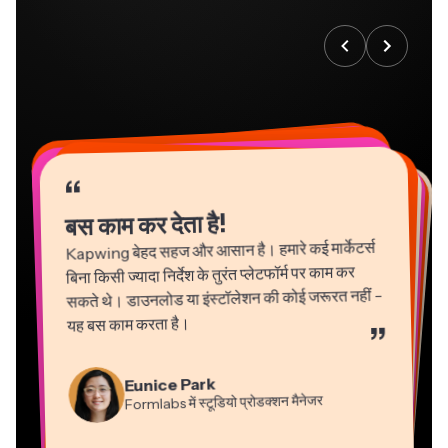
“
“
“
“
“
“
“
“
“
“
“
बस काम कर देता है!
Kapwing बेहद सहज और आसान है। हमारे कई मार्केटर्स
बिना किसी ज्यादा निर्देश के तुरंत प्लेटफॉर्म पर काम कर
सकते थे। डाउनलोड या इंस्टॉलेशन की कोई जरूरत नहीं -
यह बस काम करता है।
”
Martin James
Gracie Peng
Panos Papagapiou
Natasha Ball
Eunice Park
वीडियो एडिटर
कंटेंट निदेशक
एपाथलॉन में प्रबंध भागीदार
Formlabs में स्टूडियो प्रोडक्शन मैनेजर
परामर्शदाता
Dina Segovia
Grant Taleck
Heidi Rae
वर्चुअल फ्रीलांस कार्यकर्ता
Kapwing में सह-संस्थापक
Kerry-lee Farla
शिक्षा
Mitch Rawlings