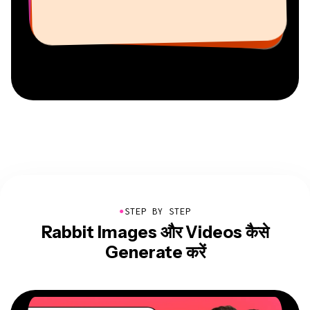
Vannesia Darby
AuthentIQMarketing.com के
यूट्यूबर
फ्रीलांसर सूचना सेवाएं
Kapwing में नैशविले का सीईओ
●
STEP BY STEP
Rabbit Images और Videos कैसे
Generate करें