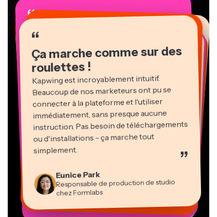
“
“
“
“
“
“
“
“
“
“
“
Ça marche comme sur des
roulettes !
Kapwing est incroyablement intuitif.
Beaucoup de nos marketeurs ont pu se
connecter à la plateforme et l'utiliser
immédiatement, sans presque aucune
instruction. Pas besoin de téléchargements
ou d'installations - ça marche tout
Martin James
Éditeur vidéo
simplement.
”
Panos Papagapiou
Natasha Ball
Heidi Rae
Dina Segovia
Associé gérant chez EPATHLON
Gracie Peng
Kerry-lee Farla
Eunice Park
Travailleur freelance virtuel
Consultant
Éducation
Directeur de contenu
Mitch Rawlings
Youtubeur
Vannesia Darby
Responsable de production de studio
Grant Taleck
PDG chez MOXIE Nashville
chez Formlabs
Co-Fondateur chez
Prestataire de services indépendant en information
AuthentIQMarketing.com