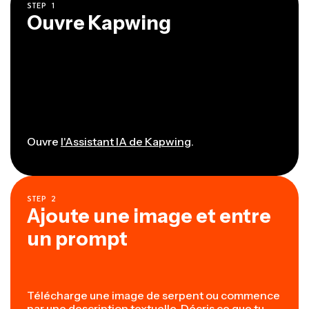
STEP
1
Ouvre Kapwing
Ouvre
l'Assistant IA de Kapwing
.
STEP
2
Ajoute une image et entre
un prompt
Télécharge une image de serpent ou commence
par une description textuelle. Décris ce que tu