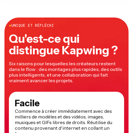
●
UNIQUE ET RÉFLÉCHI
Qu'est-ce qui
distingue Kapwing ?
Six raisons pour lesquelles les créateurs restent
dans le flow : des montages plus rapides, des outils
plus intelligents, et une collaboration qui fait
vraiment avancer les projets.
Facile
Commence à créer immédiatement avec des
milliers de modèles et des vidéos, images,
musiques et GIFs libres de droits. Réutilise du
contenu provenant d'internet en collant un