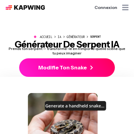
Connexion
●
ACCUEIL
IA
GÉNÉRATEUR
SERPENT
Générateur De Serpent IA
Prends ton serpent — transforme-le en n'importe quelle scène que
tu peux imaginer
Modifie Ton Snake