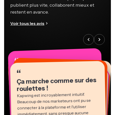
publient plus vite, collaborent mieux et
restent en avance.
Voir tous les avis
“
“
“
“
“
“
“
“
“
“
“
Ça marche comme sur des
roulettes !
Kapwing est incroyablement intuitif.
Beaucoup de nos marketeurs ont pu se
connecter à la plateforme et l'utiliser
immédiatement, sans presque aucune