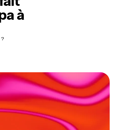
fait
pa à
 ?