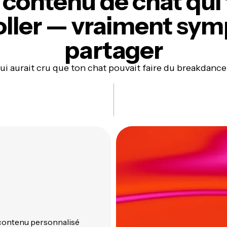
contenu de chat qui 
oller —
vraiment sym
partager
ui aurait cru que ton chat pouvait faire du breakdance
 contenu personnalisé