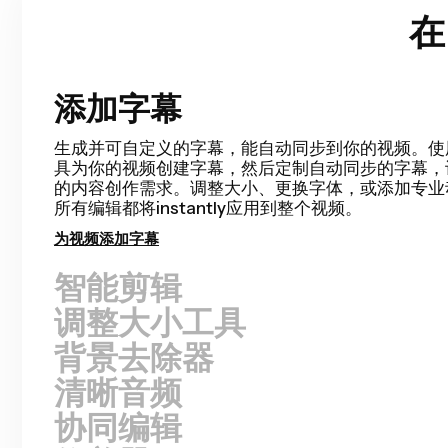
在
添加字幕
智能剪辑
Smart Cut 通过快速检测并删除视频中的静音部
辑流程，只需几秒钟就能完成。对于说话人视频、录
程、视频博客等，您将节省大量编辑时间，比以往任
成初步剪辑。编辑从未如此轻松。
删除静音
调整大小工具
背景去除器
清晰音频
协同编辑