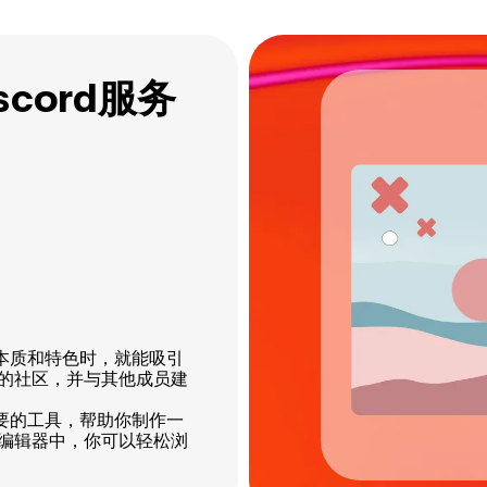
cord服务
的本质和特色时，就能吸引
的社区，并与其他成员建
有需要的工具，帮助你制作一
编辑器中，你可以轻松浏