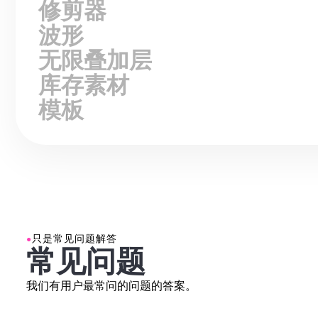
修剪器
波形
无限叠加层
库存素材
模板
●
只是常见问题解答
常见问题
我们有用户最常问的问题的答案。