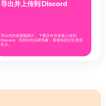
导出并上传到 Discord
导出你的新横幅图片，下载文件并直接上传到
Discord。巩固你的品牌形象，看着你的社区逐渐
壮大。