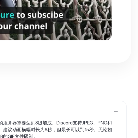
？
服务器需要达到3级加成。Discord支持JPEG、PNG和
。建议动画横幅时长为6秒，但最长可以到15秒。无论如
B的GIF文件限制。