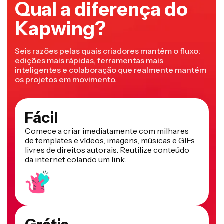
Qual a diferença do
Kapwing?
Seis razões pelas quais criadores mantêm o fluxo:
edições mais rápidas, ferramentas mais
inteligentes e colaboração que realmente mantém
os projetos em movimento.
Fácil
Comece a criar imediatamente com milhares
de templates e vídeos, imagens, músicas e GIFs
livres de direitos autorais. Reutilize conteúdo
da internet colando um link.