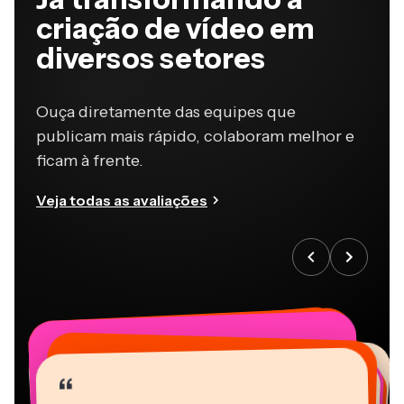
criação de vídeo em
diversos setores
Ouça diretamente das equipes que
publicam mais rápido, colaboram melhor e
ficam à frente.
Veja todas as avaliações
“
“
“
“
“
“
“
“
“
“
“