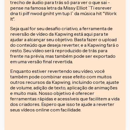
trecho de áudio para trás só para ver o que sai -
pense na famosa letra da Missy Elliot `Ti esrever
dna ti pilf nwod gniht ym tup I` da música hit "Work
It".
Seja qual for seu desafio criativo, a ferramenta de
reversão de vídeo da Kapwing está aqui para te
ajudar a alcançar seu objetivo. Basta fazer o upload
do conteúdo que deseja reverter, e a Kapwing fará o
resto. Seu vídeo será reproduzido de trás para
frente na prévia, mas também pode ser exportado
em uma versão final revertida.
Enquanto estiver revertendo seu vídeo, você
também pode combinar esse efeito com muitos
outros recursos da Kapwing, incluindo corte, ajuste
de volume, adição de texto, aplicação de animações
e muito mais. Nosso objetivo é oferecer
ferramentas rápidas e acessíveis que facilitem a vida
dos criadores. Espero que isso te ajude a reverter
seus vídeos online com facilidade.