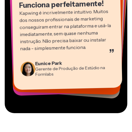
Funciona perfeitamente!
Kapwing é incrivelmente intuitivo. Muitos
dos nossos profissionais de marketing
conseguiram entrar na plataforma e usá-la
imediatamente, sem quase nenhuma
instrução. Não precisa baixar ou instalar
nada - simplesmente funciona.
”
Martin James
Editor de Vídeo
Eunice Park
Panos Papagapiou
Natasha Ball
Dina Segovia
Gerente de Produção de Estúdio na
Heidi Rae
Sócio-Diretor na EPATHLON
Gracie Peng
Consultor
Freelancer Virtual
Grant Taleck
Formlabs
Educação
Kerry-lee Farla
Vannesia Darby
Diretor de Conteúdo
Mitch Rawlings
Cofundador na
CEO na MOXIE Nashville
Youtuber
Freelancer de Serviços de Informação
AuthentIQMarketing.com