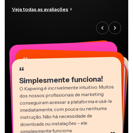
Veja todas as avaliações
“
“
“
“
“
“
“
“
“
“
“
Simplesmente funciona!
O Kapwing é incrivelmente intuitivo. Muitos
dos nossos profissionais de marketing
conseguiram acessar a plataforma e usá-la
imediatamente, com pouca ou nenhuma
instrução. Não há necessidade de
downloads ou instalações – ele
Martin James
simplesmente funciona.