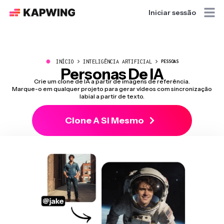
Iniciar sessão
●
INÍCIO
INTELIGÊNCIA ARTIFICIAL
PESSOAS
Personas De IA
Crie um clone de IA a partir de imagens de referência.
Marque-o em qualquer projeto para gerar vídeos com sincronização
labial a partir de texto.
Clone A Si Mesmo