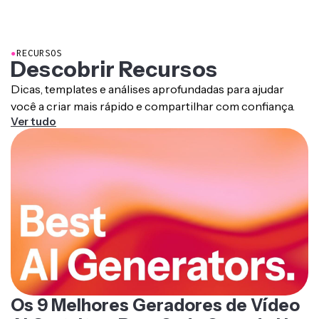
Enviar 1-3 imagens fortes e consistentes produzirá os
melhores resultados.
●
RECURSOS
Descobrir Recursos
Dicas, templates e análises aprofundadas para ajudar
você a criar mais rápido e compartilhar com confiança.
Ver tudo
Os 9 Melhores Geradores de Vídeo