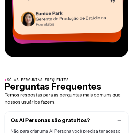
”
Editor de Vídeo
Panos Papagapiou
Natasha Ball
Heidi Rae
Eunice Park
Sócio Diretor da EPATHLON
Gracie Peng
Dina Segovia
Consultor
Kerry-lee Farla
Trabalhador Autônomo Virtual
Gerente de Produção de Estúdio na
Educação
Diretor de Conteúdo
Mitch Rawlings
Youtuber
Grant Taleck
Vannesia Darby
Formlabs
Freelancer de Serviços de Informação
Cofundador da
CEO da MOXIE Nashville
AuthentIQMarketing.com
●
SÓ AS PERGUNTAS FREQUENTES
Perguntas Frequentes
Temos respostas para as perguntas mais comuns que
nossos usuários fazem.
Os AI Personas são gratuitos?
Não, para criar uma AI Persona você precisa ter acesso