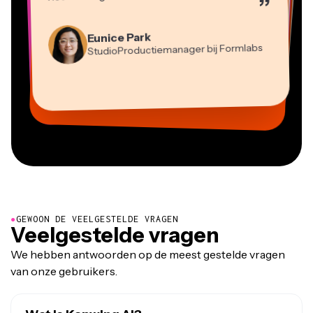
”
Martin James
Videobewerker
Eunice Park
StudioProductiemanager bij Formlabs
Panos Papagapiou
Natasha Ball
Dina Segovia
Heidi Rae
Mitch Rawlings
Managing Partner bij EPATHLON
Virtuele Freelance Werker
Adviseur
Kerry-lee Farla
Gracie Peng
Grant Taleck
Onderwijs
Freelance Informatiediensten
Youtuber
Vannesia Darby
Content Directeur
Medeoprichter bij
CEO bij MOXIE Nashville
AuthentIQMarketing.com
●
GEWOON DE VEELGESTELDE VRAGEN
Veelgestelde vragen
We hebben antwoorden op de meest gestelde vragen
van onze gebruikers.