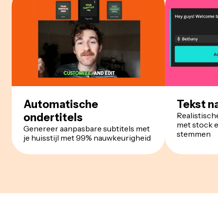
Automatische
Tekst n
Realistisch
ondertitels
met stock 
Genereer aanpasbare subtitels met
stemmen
je huisstijl met 99% nauwkeurigheid