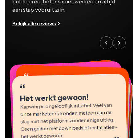
publiceren, beter samenwerken en altijd
een stap vooruit zijn.
Bekijk alle reviews
“
“
“
“
“
“
“
“
“
“
“
Het werkt gewoon!
Kapwing is ongelooflijk intuïtief. Veel van
onze marketeers konden meteen aan de
slag met het platform zonder enige uitleg.
Geen gedoe met downloads of installaties -
het werkt gewoon.