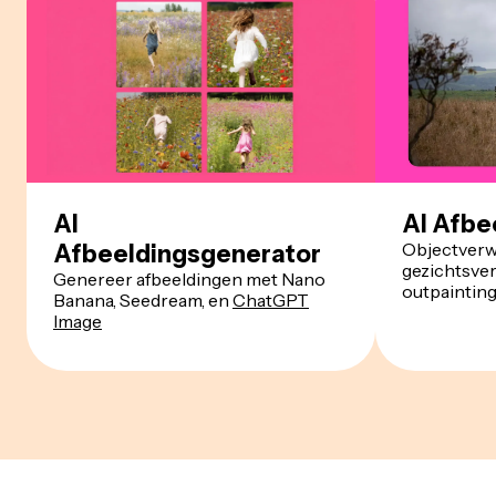
AI
AI Afbe
Objectverwi
Afbeeldingsgenerator
gezichtsverw
Genereer afbeeldingen met Nano
outpainting
Banana, Seedream, en
ChatGPT
Image