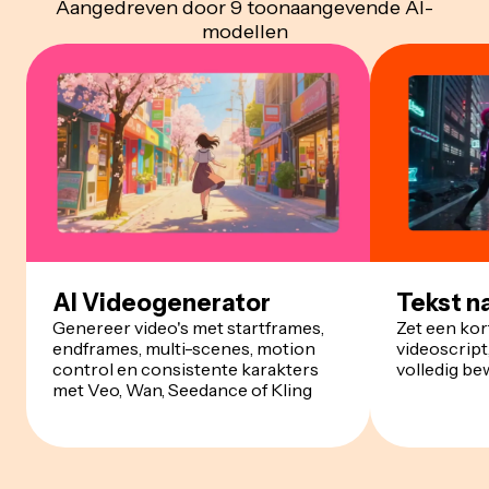
Aangedreven door 9 toonaangevende AI-
modellen
AI Videogenerator
Tekst n
Genereer video's met startframes,
Zet een kort
endframes, multi-scenes, motion
videoscript
control en consistente karakters
volledig be
met Veo, Wan, Seedance of Kling