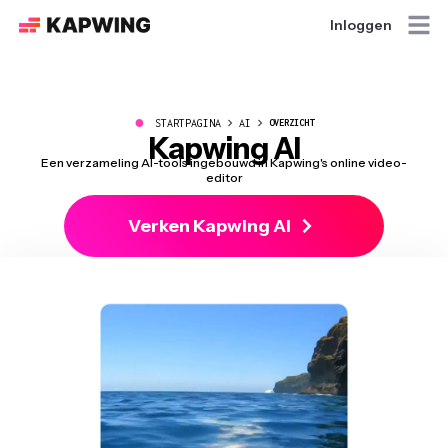
Inloggen
●
STARTPAGINA
AI
OVERZICHT
Kapwing AI
Een verzameling AI-tools ingebouwd in Kapwing's online video-
editor
Verken Kapwing AI