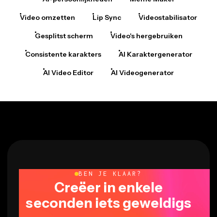
Video omzetten
Lip Sync
Videostabilisator
Gesplitst scherm
Video's hergebruiken
Consistente karakters
AI Karaktergenerator
AI Video Editor
AI Videogenerator
BEN JE KLAAR?
Creëer in enkele
seconden iets geweldigs