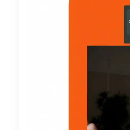
dalam bahasa yang
berbeda atau dengan
pengisi suara yang baru.
Terjemahkan dialog ke
dalam 40+ bahasa