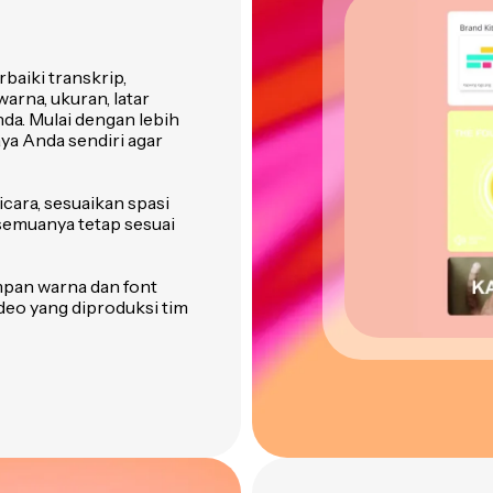
aiki transkrip,
arna, ukuran, latar
da. Mulai dengan lebih
aya Anda sendiri agar
ara, sesuaikan spasi
 semuanya tetap sesuai
an warna dan font
ideo yang diproduksi tim