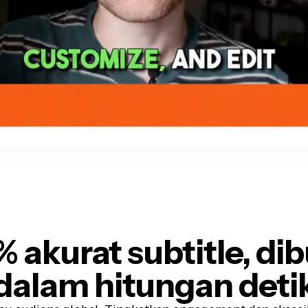
% akurat
subtitle, di
dalam hitungan deti