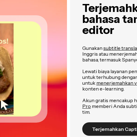
Terjemahka
bahasa ta
editor
Gunakan
subtitle transl
Inggris atau menerjemahk
bahasa, termasuk Spanyol
Lewati biaya layanan p
untuk terhubung dengan 
untuk
menerjemahkan v
konten e-learning.
Akun gratis mencakup hi
Pro
memberi Anda subtit
tim.
Terjemahkan Capt