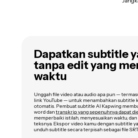
Jangka
Dapatkan subtitle 
tanpa edit yang m
waktu
Unggah file video atau audio apa pun — terma
link YouTube — untuk menambahkan subtitle k
otomatis. Pembuat subtitle AI Kapwing membu
word dan
transkrip yang sepenuhnya dapat die
memperbaiki istilah, menyesuaikan waktu, da
teksnya. Ekspor video kamu dengan subtitle ya
unduh subtitle secara terpisah sebagai file SRT