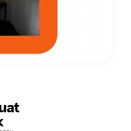
buat
k