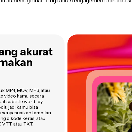
u audiens global. Tingkatkan engagement dan aksesib
yang akurat
emakan
suk MP4, MOV, MP3, atau
e video kamu secara
at subtitle word-by-
dit
, jadi kamu bisa
n menyesuaikan tampilan
ng dikode keras, atau
, VTT, atau TXT.