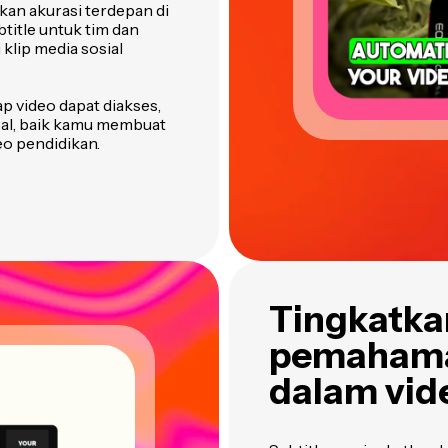
an akurasi terdepan di
itle untuk tim dan
klip media sosial
p video dapat diakses,
bal, baik kamu membuat
eo pendidikan.
Tingkatka
pemahaman
dalam vid