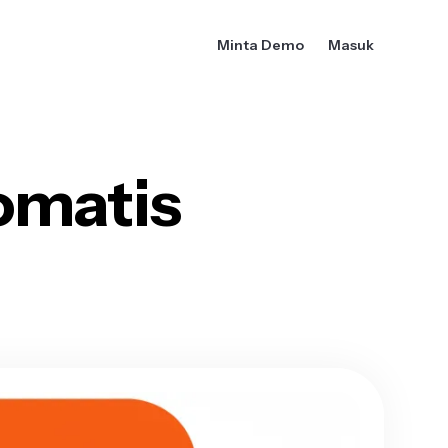
Minta Demo
Masuk
omatis