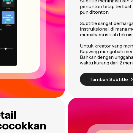
Subtitle meningkatkan k
penonton tetap terlibat
pun ditonton.
Subtitle sangat berharga
instruksional, di mana
memahami istilah teknis 
Untuk kreator yang mem
Kapwing mengubah menon
Bahkan dengan unggahan
waktu kurang dari 2 meni
Tambah Subtitle
tail
ncocokkan