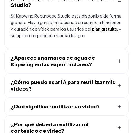
Studio?
Sí, Kapwing Repurpose Studio está disponible de forma
gratuita. Hay algunas limitaciones en cuanto a funciones
y duración de vídeo para los usuarios del
plan gratuito
, y
se aplica una pequeña marca de agua.
¿Aparece una marca de agua de
Kapwing en las exportaciones?
Si estás usando Kapwing en una cuenta gratuita, todas
las exportaciones —incluyendo las de Repurpose Studio
¿Cómo puedo usar IA para reutilizar mis
— tendrán una marca de agua. Una vez que actualices a
vídeos?
una
cuenta Pro
, la marca de agua se eliminará
La IA puede ayudarte a reutilizar videos escaneando y
completamente de tus creaciones.
acortando automáticamente el metraje para encontrar
¿Qué significa reutilizar un vídeo?
momentos y clips clave, mientras redimensiona videos
Reutilizar un vídeo a menudo se confunde con
para diferentes plataformas como Instagram, TikTok o
atomización de contenido
¿Por qué debería reutilizar mi
. Aunque ambas implican
YouTube Shorts.
editar para múltiples canales, reutilizar vídeos es el
contenido de video?