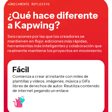
●
ÚNICAMENTE REFLEXIVO
¿Qué hace diferente
a Kapwing?
Seis razones por las que los creadores se
mantienen en flujo: ediciones más rápidas,
herramientas más inteligentes y colaboración que
realmente mantiene los proyectos en movimiento.
Fácil
Comienza a crear al instante con miles de
plantillas y vídeos, imágenes, música y GIFs
libres de derechos de autor. Reutiliza contenido
de internet pegando un enlace.