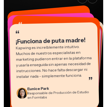
“
“
“
“
“
“
“
“
“
“
“
¡Funciona de puta madre!
Kapwing es increíblemente intuitivo.
Muchos de nuestros especialistas en
marketing pudieron entrar en la plataforma
y usarla enseguida sin apenas necesidad de
instrucciones. No hace falta descargar ni
instalar nada - simplemente funciona.
”
Martin James
Editor de vídeo
Natasha Ball
Eunice Park
Panos Papagapiou
Consultor
Responsable de Producción de Estudio
Socio Director en EPATHLON
Gracie Peng
Kerry-lee Farla
Heidi Rae
Dina Segovia
Grant Taleck
en Formlabs
Director de Contenidos
Mitch Rawlings
Trabajador freelance virtual
Youtuber
Educación
Vannesia Darby
Cofundador en
Freelance de Servicios de Información
CEO en MOXIE Nashville
AuthentIQMarketing.com