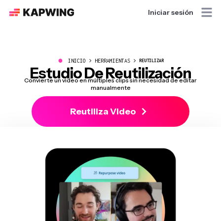
Iniciar sesión
●
INICIO
HERRAMIENTAS
REUTILIZAR
Estudio De Reutilización
Convierte un video en múltiples clips sin necesidad de editar
manualmente
Reutiliza Video