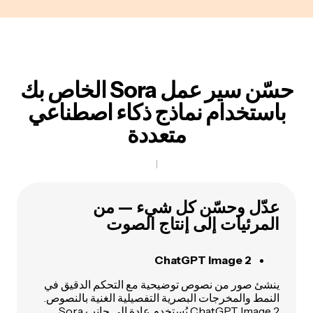
حسّن سير عمل Sora الخاص بك
باستخدام نماذج ذكاء اصطناعي
متعددة
عدّل وحسّن كل شيء — من
المرئيات إلى إنتاج الصوت
ChatGPT Image 2
ينشئ صور من نصوص توضيحية مع التحكم الدقيق في
النمط والمخرجات البصرية التفصيلية الغنية بالنصوص.
ChatGPT Image 2
يُستخدم عادة إلى جانب Sora