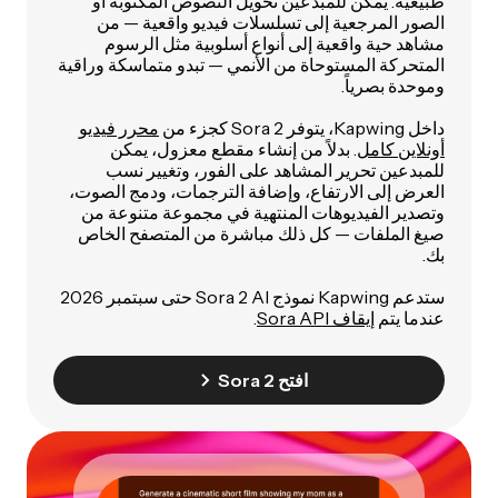
طبيعية. يمكن للمبدعين تحويل النصوص المكتوبة أو
الصور المرجعية إلى تسلسلات فيديو واقعية — من
مشاهد حية واقعية إلى أنواع أسلوبية مثل الرسوم
المتحركة المستوحاة من الأنمي — تبدو متماسكة وراقية
وموحدة بصرياً.
داخل Kapwing، يتوفر Sora 2 كجزء من
محرر فيديو
أونلاين كامل
. بدلاً من إنشاء مقطع معزول، يمكن
للمبدعين تحرير المشاهد على الفور، وتغيير نسب
العرض إلى الارتفاع، وإضافة الترجمات، ودمج الصوت،
وتصدير الفيديوهات المنتهية في مجموعة متنوعة من
صيغ الملفات — كل ذلك مباشرة من المتصفح الخاص
بك.
ستدعم Kapwing نموذج Sora 2 AI حتى سبتمبر 2026
عندما يتم
إيقاف Sora API
.
افتح Sora 2