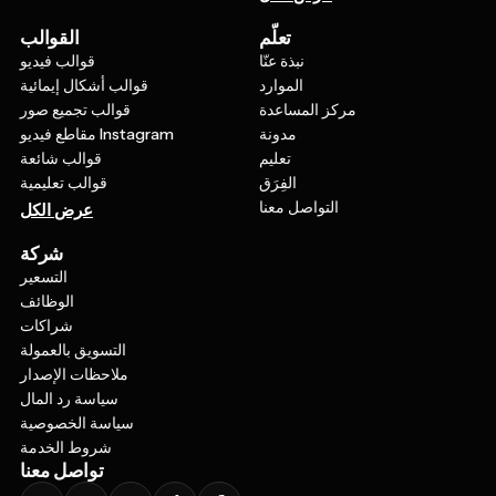
تعلّم
القوالب
نبذة عنّا
قوالب فيديو
الموارد
قوالب أشكال إيمائية
مركز المساعدة
قوالب تجميع صور
مدونة
مقاطع فيديو Instagram
تعليم
قوالب شائعة
الفِرَق
قوالب تعليمية
التواصل معنا
عرض الكل
شركة
التسعير
الوظائف
شراكات
التسويق بالعمولة
ملاحظات الإصدار
سياسة رد المال
سياسة الخصوصية
شروط الخدمة
تواصل معنا