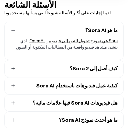
الأسئلة الشائعة
لدينا إجابات على أكثر الأسئلة شيوعاً التي يسألها مستخدمونا.
ما هو Sora AI؟
Sora هي نموذج تحويل النص إلى فيديو من OpenAI
الذي
ينشئ مشاهد فيديو واقعية من المطالبات المكتوبة أو الصور.
كيف أصل إلى Sora 2؟
يمكنك الوصول إلى Sora 2 مباشرة داخل Kapwing's AI
Studio — لا حاجة لحساب OpenAI منفصل.
كيفية عمل فيديوهات باستخدام Sora AI
لإنشاء فيديو باستخدام Sora AI
، افتح AI Studio من Kapwing
هل فيديوهات Sora AI فيها علامات مائية؟
واختر "Sora 2" من قائمة نماذج الذكاء الاصطناعي. أدخل نص
الفكرة الخاصة بك واضغط على "Generate" لإنشاء الفيديو
عند إنشاؤها مباشرة من خلال OpenAI، قد تتضمن فيديوهات
الخاص بك.
ما هو أحدث نموذج Sora AI؟
Sora علامات مائية أو قيود على الاستخدام حسب خطتك
والسياسات الحالية. داخل Kapwing، فيديوهات الذكاء